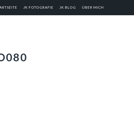
ARTSEITE
JK FOTOGRAFIE
JK BLOG
ÜBER MICH
O080