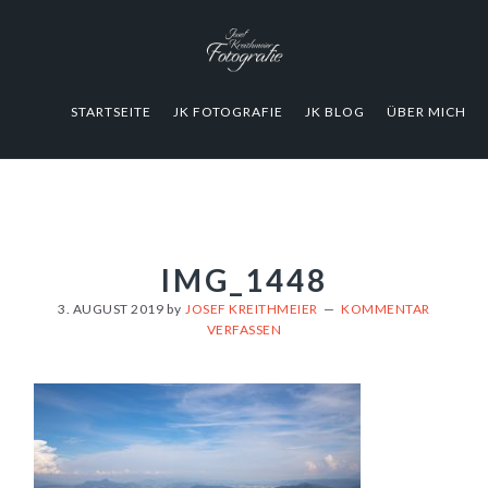
Zur
Zum
Zur
Hauptnavigation
Inhalt
Fußzeile
springen
springen
springen
STARTSEITE
JK FOTOGRAFIE
JK BLOG
ÜBER MICH
IMG_1448
3. AUGUST 2019
by
JOSEF KREITHMEIER
KOMMENTAR
VERFASSEN