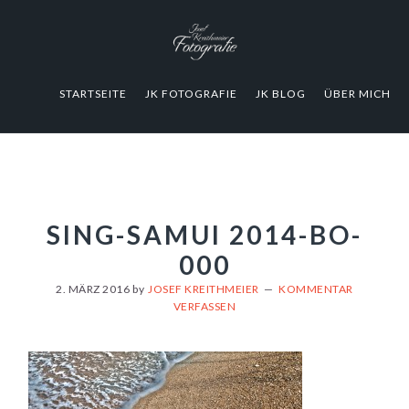
Zur
Zum
Zur
Hauptnavigation
Inhalt
Fußzeile
springen
springen
springen
STARTSEITE
JK FOTOGRAFIE
JK BLOG
ÜBER MICH
SING-SAMUI 2014-BO-
000
2. MÄRZ 2016
by
JOSEF KREITHMEIER
KOMMENTAR
VERFASSEN