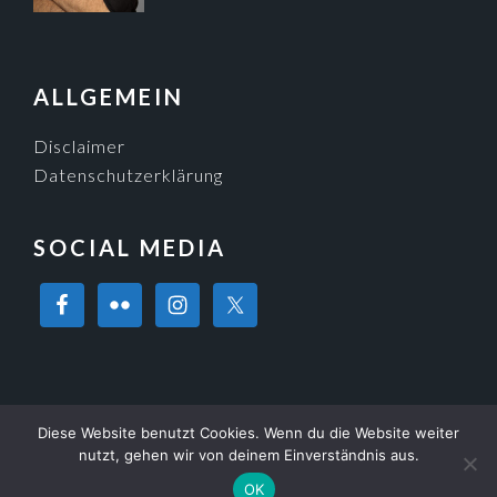
ALLGEMEIN
Disclaimer
Datenschutzerklärung
SOCIAL MEDIA
Diese Website benutzt Cookies. Wenn du die Website weiter
© 2026 ·
kreithmeier.de
· Powered by
Imagely
nutzt, gehen wir von deinem Einverständnis aus.
OK
ANMELDEN